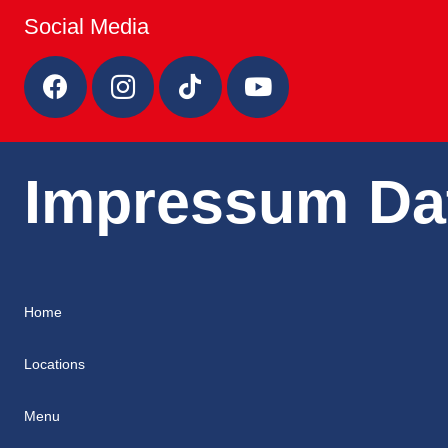
Social Media
Impressum
Da
Home
Locations
Menu