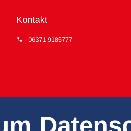
Kontakt
06371 9185777
phone
sum
Datens